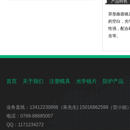
产品特色
异形曲面镜
的空白，光
性强，配合
击等。
首页
关于我们
注塑模具
光学镜片
防护产品
业务直线：13412230898（朱先生) 15016862599（贺小姐
电话：0769-88685007
QQ：1171234272