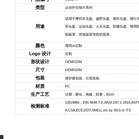
类型
运动护目镜片系列
适用于摩托车头盔、越野头盔、赛车头盔、骑行
用途
军头盔、运动头盔、士兵头盔、防爆头盔、警用
阳面罩、劳保面罩等防护面罩。
颜色
透明or定制
Logo 设计
定制
形状设计
OEM/ODM
尺寸
OEM/ODM
包装
保护膜包装、分层装箱
材质
PC
生产工艺
注塑，硬化，电镀，防雾，抗UV
GB14866，DIN 4646 T.8, ANSI Z87.1-2015,AST
检测标准
A,CSA,ECE,DOT,SNELL,etc.by SGS or ITS