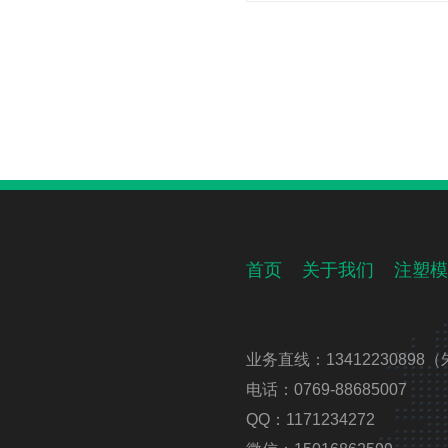
首页
关于我们
注塑模
业务直线：13412230898（
电话：0769-88685007
QQ：1171234272