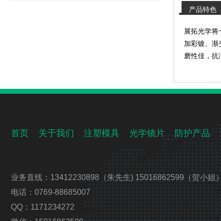
产品特色
展拓光学将
加彩镀、渐
磨性佳，抗
首页
关于我们
注塑模具
光学镜片
防护产品
业务直线：13412230898（朱先生) 15016862599（贺小姐
电话：0769-88685007
QQ：1171234272