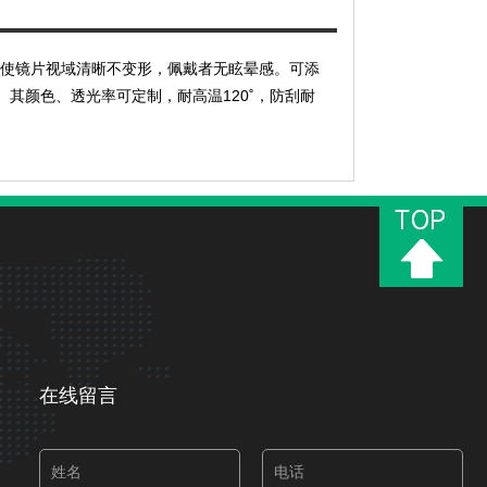
，使镜片视域清晰不变形，佩戴者无眩晕感。可添
其颜色、透光率可定制，耐高温120˚，防刮耐
在线留言