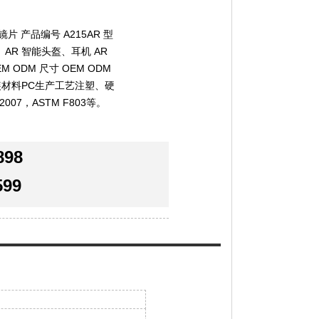
片 产品编号 A215AR 型
、AR 智能头盔、耳机 AR
 ODM 尺寸 OEM ODM
装材料PC生产工艺注塑、硬
007，ASTM F803等。
898
599