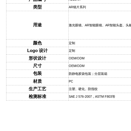
类型
AR镜片系列
用途
激光眼镜、AR智能眼镜、AR智能头盔、头
颜色
定制
Logo 设计
定制
形状设计
OEM/ODM
尺寸
OEM/ODM
包装
防静电胶袋包装；分层装箱
材质
PC
生产工艺
注塑、硬化、防指纹
检测标准
SAE J 576-2007，ASTM F803等